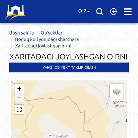
Open
O'Z
Menu
Bosh sahifa
Ob'yektlar​
Bodoq ko‘l yonidagi sharshara
Xaritadagi joylashgan o'rni
XARITADAGI JOYLASHGAN O'RNI
YANGI OB'YEKT TAKLIF QILISH
+
−