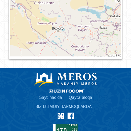
Sayt haqida
Qayta aloqa
BIZ IJTIMOIY TARMOQLARDA: