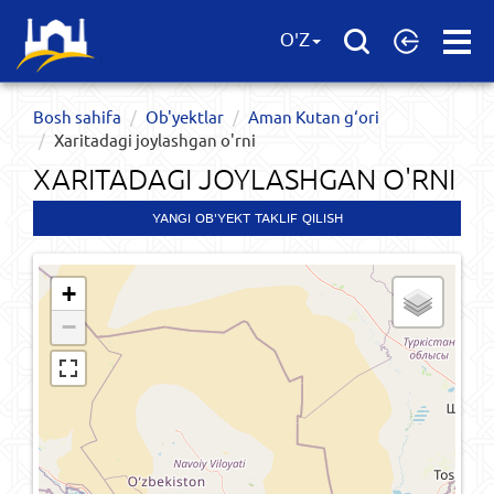
Open
O'Z
Menu
Bosh sahifa
Ob'yektlar​
Aman Kutan g‘ori
Xaritadagi joylashgan o'rni
XARITADAGI JOYLASHGAN O'RNI
YANGI OB'YEKT TAKLIF QILISH
+
−