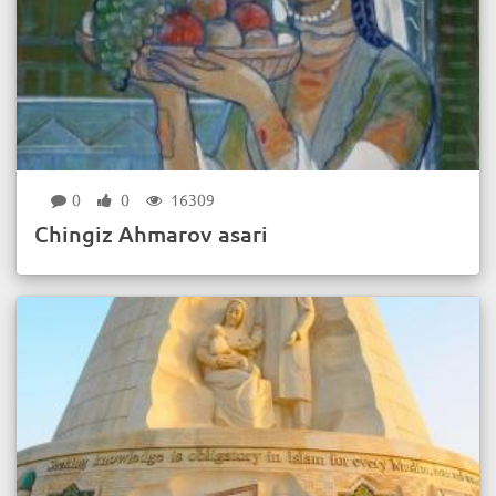
0
0
16309
Chingiz Ahmarov asari