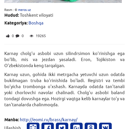
Rasm : ©
meros.uz
Hudud:
Toshkent viloyati
Kategoriya:
Boshqa
0
0
19265
Karnay сholg‘u asbobi uzun silindrsimon ko‘rinishga ega
bo‘lib, mis va jezdan yasaladi. Eron, Tojikiston va
O'zbekistonda keng tarqalgan.
Karnay uzun, gohida ikki metrgacha yetuvchi uzun odatda
bukilmagan truba ko'rinishida bo'ladi. Registri va tembi
bo'yicha trombonga o'xshash. Karnayda odatda tan'tanali
yoki chorlovchi navolar chalinadi. Cholg'u asbobi baland
tondagi dovushga ega. Hozirgi vaqtga kelib karnaylar to'y va
tan'tanalarda chalinmoqda.
Manba:
http://eomi.ru/brass/karnay/
Ulashish