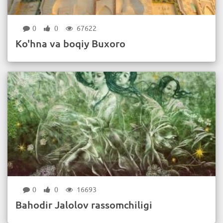
0
0
67622
Ko'hna va boqiy Buxoro
0
0
16693
Bahodir Jalolov rassomchiligi