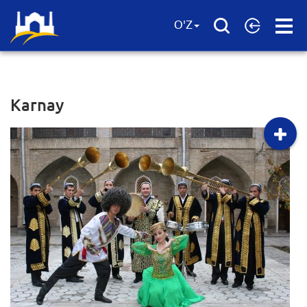
Open
O'Z
Menu
Karnay