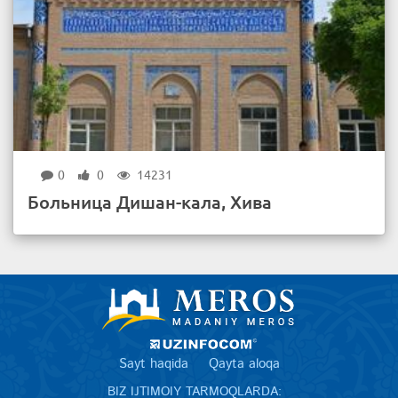
0
0
14231
Больница Дишан-кала, Хива
Sayt haqida
Qayta aloqa
BIZ IJTIMOIY TARMOQLARDA: