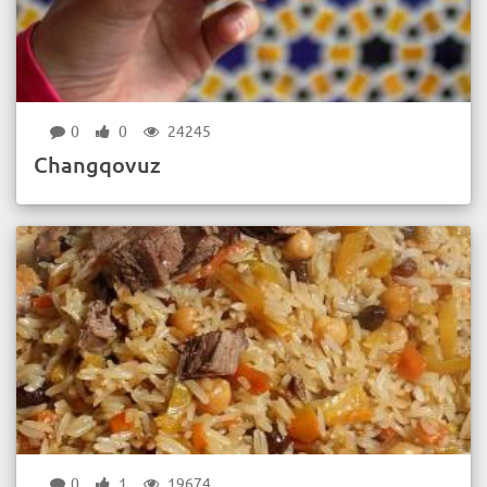
0
0
24245
Changqovuz
0
1
19674