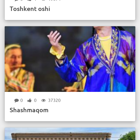
Toshkent oshi
0
0
37320
Shashmaqom