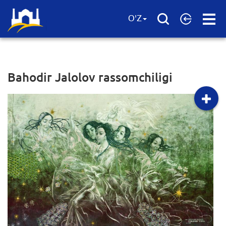
Open
O'Z
Menu
Bahodir Jalolov rassomchiligi