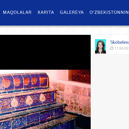
MAQOLALAR
XARITA
GALEREYA
O'ZBEKISTONNIN
Skobelev
17.04.20