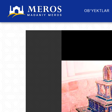
OB'YEKTLAR​