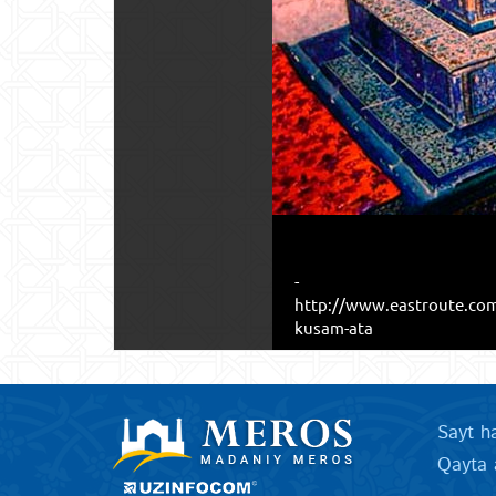
-
http://www.eastroute.co
kusam-ata
Sayt h
Qayta 