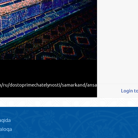
m/ru/dostoprimechatelynosti/samarkand/ansambly-
Login t
aqida
aloqa