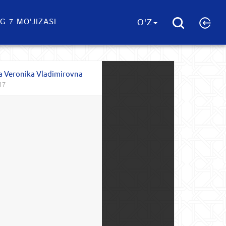
G 7 MO'JIZASI
O'Z
a Veronika Vladimirovna
17