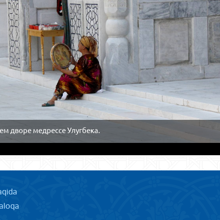
ем дворе медрессе Улугбека.
aqida
aloqa