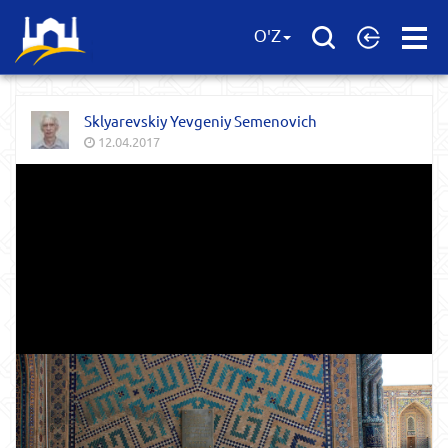
Open
O'Z
Menu
Sklyarevskiy Yevgeniy Semenovich
12.04.2017