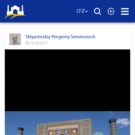
Open
O'Z
Menu
Sklyarevskiy Yevgeniy Semenovich
12.04.2017