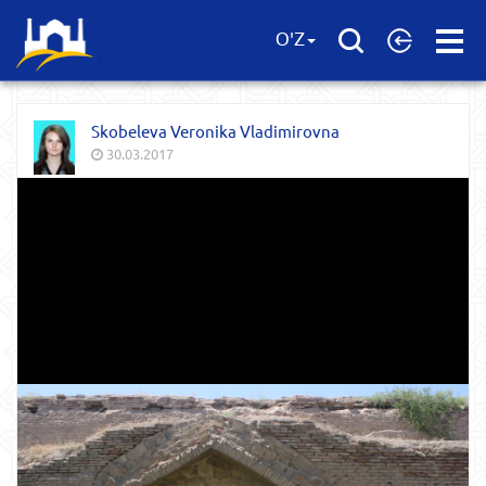
Open
O'Z
Menu
Skobeleva Veronika Vladimirovna
30.03.2017