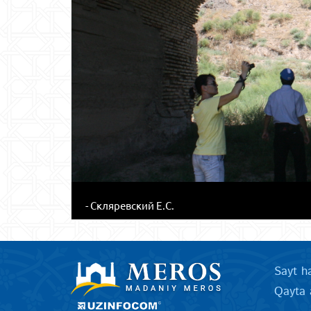
- Скляревский Е.С.
Sayt h
Qayta 