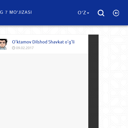
G 7 MO'JIZASI
O'Z
O'ktamov Dilshod Shavkat o'g'li
09.02.2017