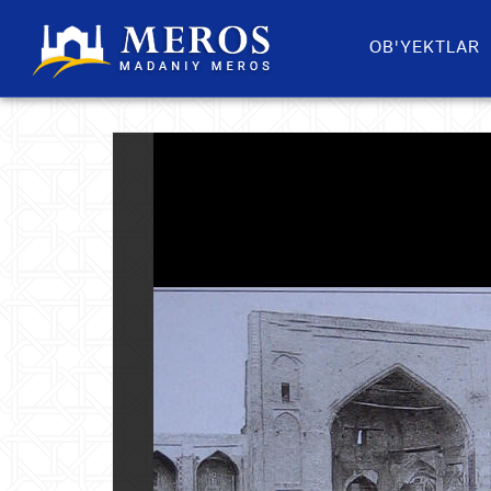
OB'YEKTLAR​