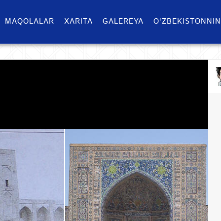
MAQOLALAR
XARITA
GALEREYA
O'ZBEKISTONNIN