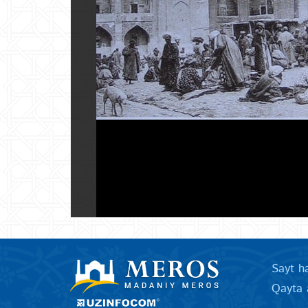
Sayt h
Qayta 