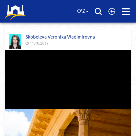
Open
O'Z
Menu
Skobeleva Veronika Vladimirovna
11.10.2017