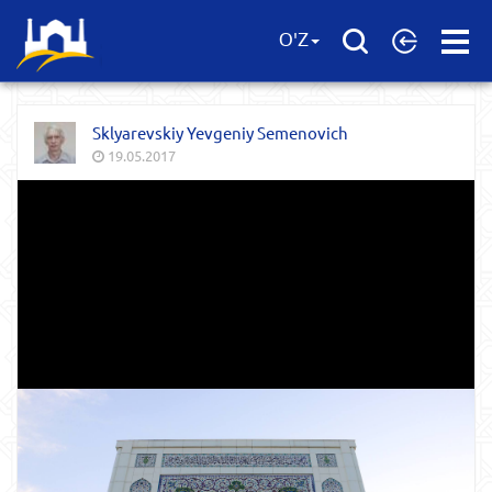
Open
O'Z
Menu
Sklyarevskiy Yevgeniy Semenovich
19.05.2017