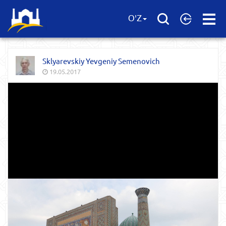
Open
O'Z
Menu
Sklyarevskiy Yevgeniy Semenovich
19.05.2017