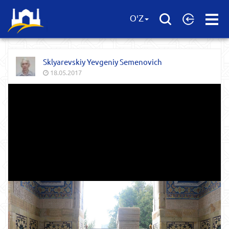
Open
O'Z
Menu
Sklyarevskiy Yevgeniy Semenovich
18.05.2017