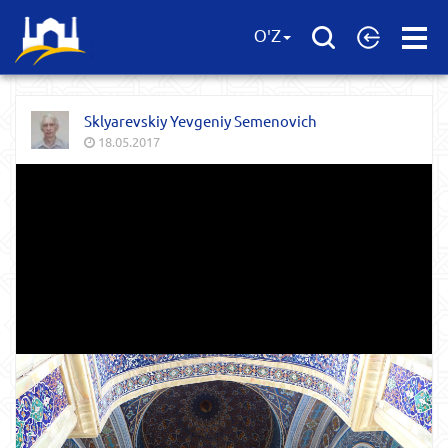
Open
O'Z
Menu
Sklyarevskiy Yevgeniy Semenovich
18.05.2017