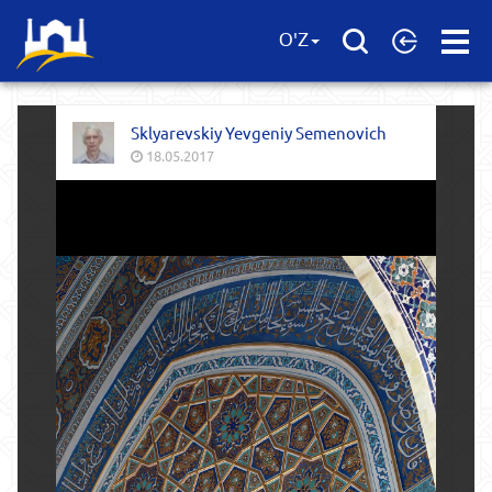
Open
O'Z
Menu
Sklyarevskiy Yevgeniy Semenovich
18.05.2017