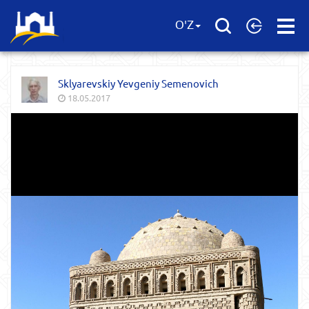
Open
O'Z
Menu
Sklyarevskiy Yevgeniy Semenovich
18.05.2017