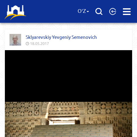
Open
O'Z
Menu
Sklyarevskiy Yevgeniy Semenovich
18.05.2017