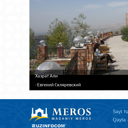
Хазрат Али
- Евгений Скляревский
Sayt h
Qayta 