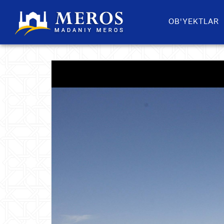
OB'YEKTLAR​