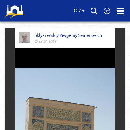
Open
O'Z
Menu
Sklyarevskiy Yevgeniy Semenovich
27.04.2017