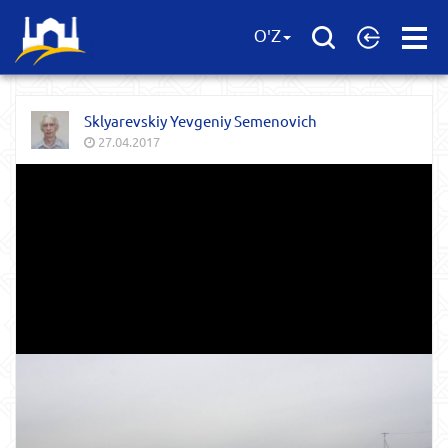
Open
O'Z
Menu
Sklyarevskiy Yevgeniy Semenovich
27.04.2017