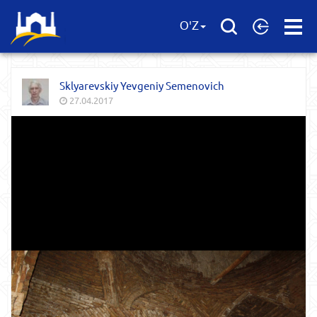
Open
O'Z
Menu
Sklyarevskiy Yevgeniy Semenovich
27.04.2017