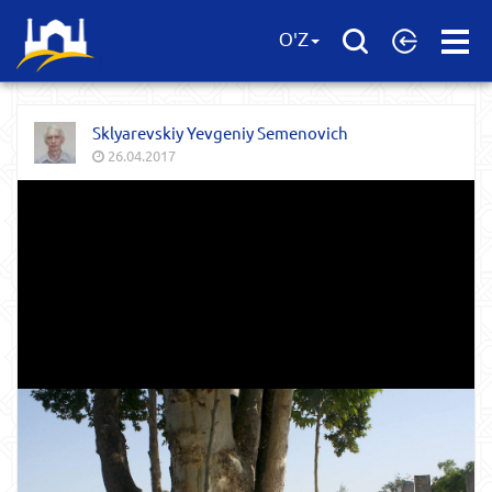
Open
O'Z
Menu
Sklyarevskiy Yevgeniy Semenovich
26.04.2017