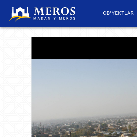
OB'YEKTLAR​