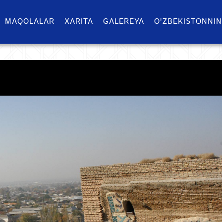
MAQOLALAR
XARITA
GALEREYA
O'ZBEKISTONNIN