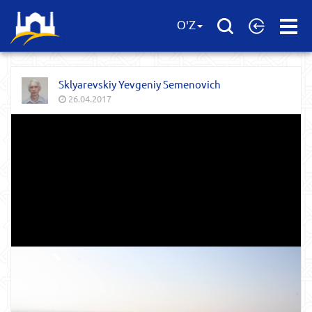
Open
O'Z
Menu
Sklyarevskiy Yevgeniy Semenovich
26.04.2017