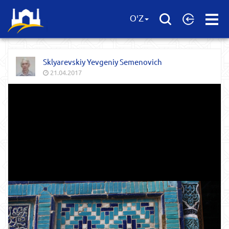
Open
O'Z
Menu
Sklyarevskiy Yevgeniy Semenovich
21.04.2017