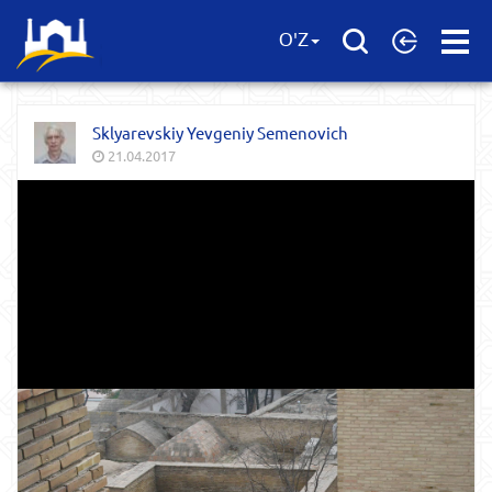
Open
O'Z
Menu
Sklyarevskiy Yevgeniy Semenovich
21.04.2017