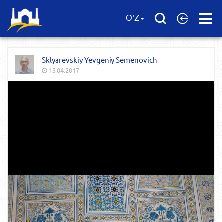
Open
O'Z
Menu
Sklyarevskiy Yevgeniy Semenovich
13.04.2017