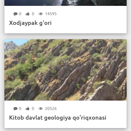
0
0
14595
Xodjaypak g‘ori
0
0
20526
Kitob davlat geologiya qo‘riqxonasi