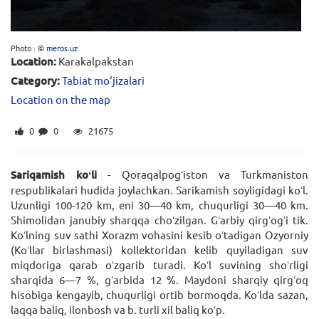
Photo : ©
meros.uz
Location:
Karakalpakstan
Category:
Tabiat mo‘jizalari
Location on the map
0
0
21675
Sariqamish koʻli
- Qoraqalpogʻiston va Turkmaniston
respublikalari hudida joylachkan. Sarikamish soyligidagi koʻl.
Uzunligi 100-120 km, eni 30—40 km, chuqurligi 30—40 km.
Shimolidan janubiy sharqqa choʻzilgan. Gʻarbiy qirgʻogʻi tik.
Koʻlning suv sathi Xorazm vohasini kesib oʻtadigan Ozyorniy
(Koʻllar birlashmasi) kollektoridan kelib quyiladigan suv
miqdoriga qarab oʻzgarib turadi. Koʻl suvining shoʻrligi
sharqida 6—7 %, gʻarbida 12 %. Maydoni sharqiy qirgʻoq
hisobiga kengayib, chuqurligi ortib bormoqda. Koʻlda sazan,
laqqa baliq, ilonbosh va b. turli xil baliq koʻp.