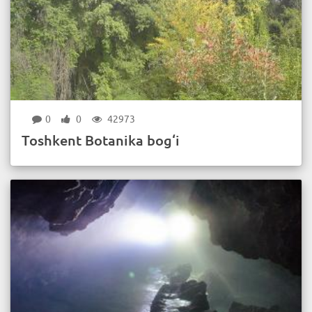
0
0
42973
Toshkent Botanika bog‘i