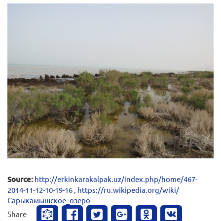
Source:
http://erkinkarakalpak.uz/index.php/home/467-
2014-11-12-10-19-16 , https://ru.wikipedia.org/wiki/
Сарыкамышское_озеро
Share