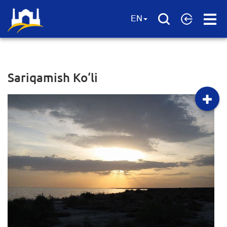
Open
EN
Menu
Sariqamish Ko‘li