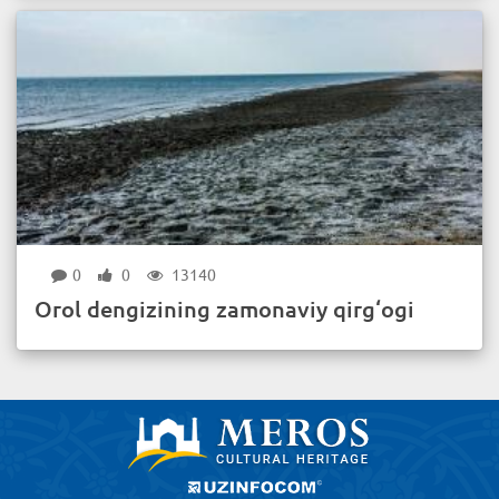
0
0
13140
Orol dengizining zamonaviy qirg‘ogi