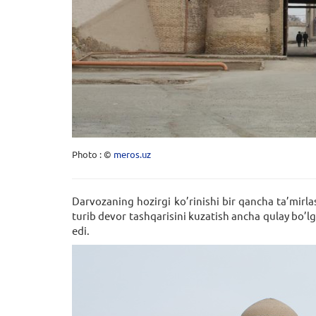
Photo : ©
meros.uz
Darvozaning hozirgi ko’rinishi bir qancha ta’mirla
turib dеvor tashqarisini kuzatish ancha qulay bo’l
edi.