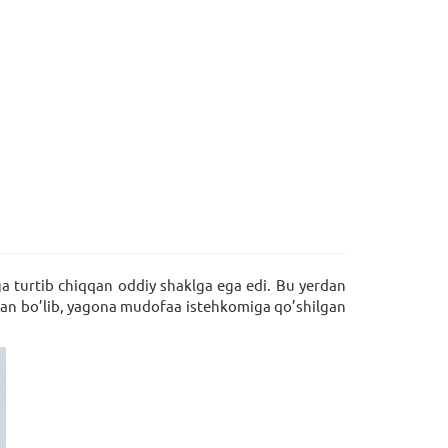
iga turtib chiqqan oddiy shaklga ega edi. Bu yеrdan
shgan bo’lib, yagona mudofaa istеhkomiga qo’shilgan