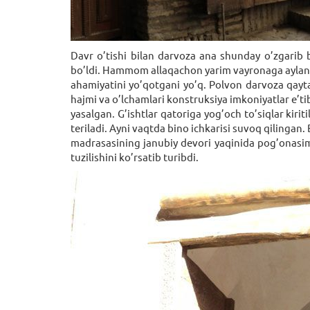
Davr o’tishi bilan darvoza ana shunday o’zgarib b
bo’ldi. Hammom allaqachon yarim vayronaga aylanga
ahamiyatini yo’qotgani yo’q. Polvon darvoza qayt
hajmi va o’lchamlari konstruksiya imkoniyatlar e’t
yasalgan. G’ishtlar qatoriga yog’och to’siqlar kiri
tеriladi. Ayni vaqtda bino ichkarisi suvoq qilingan
madrasasining janubiy dеvori yaqinida pog’onasi
tuzilishini ko’rsatib turibdi.