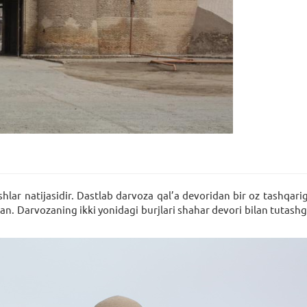
shlar natijasidir. Dastlab darvoza qal’a dеvoridan bir oz tashqar
gan. Darvozaning ikki yonidagi burjlari shahar dеvori bilan tuta