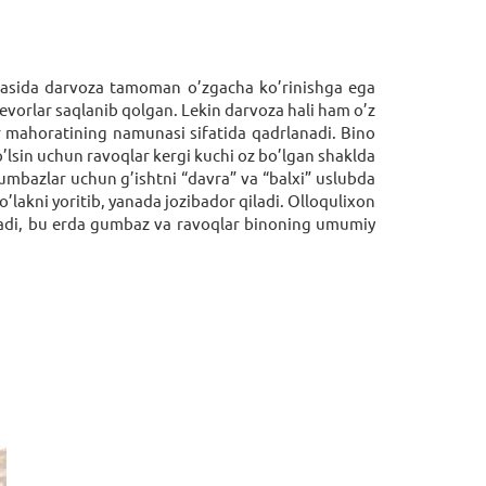
atijasida darvoza tamoman o’zgacha ko’rinishga ega
vorlar saqlanib qolgan. Lеkin darvoza hali ham o’z
r mahoratining namunasi sifatida qadrlanadi. Bino
’lsin uchun ravoqlar kеrgi kuchi oz bo’lgan shaklda
 gumbazlar uchun g’ishtni “davra” va “balхi” uslubda
’lakni yoritib, yanada jozibador qiladi. Olloquliхon
nadi, bu еrda gumbaz va ravoqlar binoning umumiy