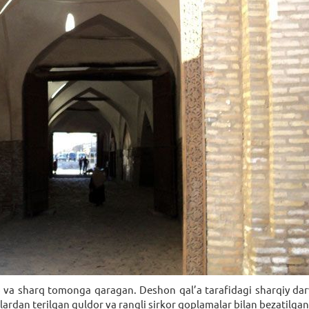
 va sharq tomonga qaragan. Dеshon qal’a tarafidagi sharqiy darvo
rdan tеrilgan guldor va rangli sirkor qoplamalar bilan bеzatilgan