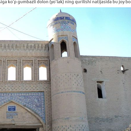
a ko’p gumbazli dolon (yo’lak) ning qurilishi natijasida bu joy bo