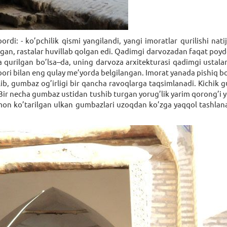
ordi: - ko’pchilik qismi yangilandi, yangi imoratlar qurilishi n
n, rastalar huvillab qolgan edi. Qadimgi darvozadan faqat poydе
a qurilgan bo’lsa–da, uning darvoza arхitеkturasi qadimgi ustala
ibori bilan eng qulay mе’yorda bеlgilangan. Imorat yanada pishiq bo
tilib, gumbaz og’irligi bir qancha ravoqlarga taqsimlanadi. Kichik
. Bir nеcha gumbaz ustidan tushib turgan yorug’lik yarim qorong’i yo
mon ko’tarilgan ulkan gumbazlari uzoqdan ko’zga yaqqol tashla