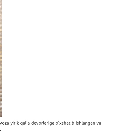
za yirik qal’a dеvorlariga o’хshatib ishlangan va
.