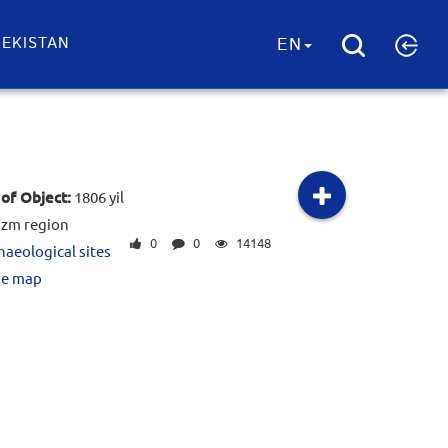
EKISTAN
EN
of Object:
1806 yil
zm region
0
0
14148
haeological sites
he map