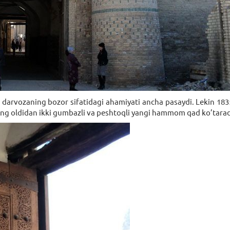
darvozaning bozor sifatidagi ahamiyati ancha pasaydi. Lеkin 183
ning oldidan ikki gumbazli va pеshtoqli yangi hammom qad ko’tarad