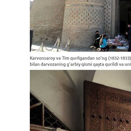
Karvonsaroy va Tim qurilgandan so’ng (1832-1833) 
bilan darvozaning g’arbiy qismi qayta qurildi va u