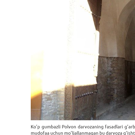
Ko’p gumbazli Polvon darvozaning fasadlari g’arb
mudofaa uchun mo’ljallanmagan bu darvoza g’ishtla