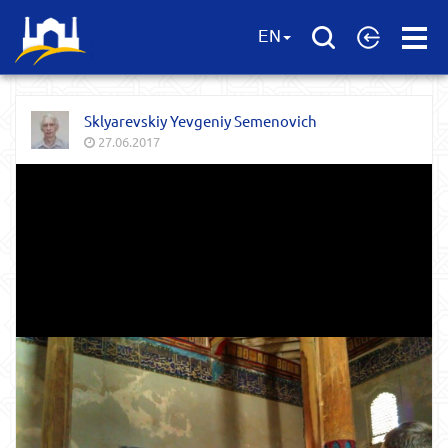
Open
EN
Menu
Sklyarevskiy Yevgeniy Semenovich
27.06.2017