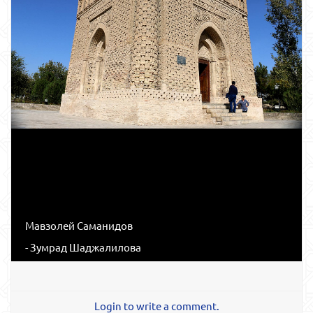
Мавзолей Саманидов
- Зумрад Шаджалилова
Login to write a comment.