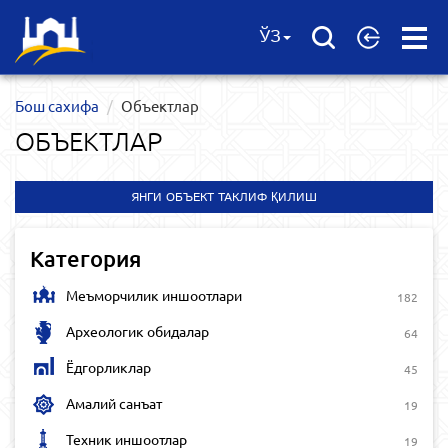
Open
ЎЗ
Menu
Бош сахифа
Объектлар
ОБЪЕКТЛАР
ЯНГИ ОБЪЕКТ ТАКЛИФ ҚИЛИШ
Категория
Меъморчилик иншоотлари
182
Археологик обидалар
64
Ёдгорликлар
45
Амалий санъат
19
Техник иншоотлар
19