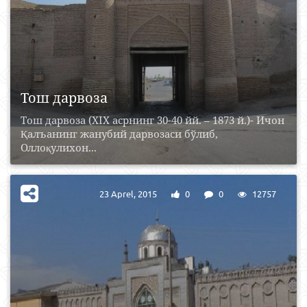
Тош дарвоза
Тош дарвоза (XIX асрнинг 30-40 йй. – 1873 й.)- Ичон
Қалъанинг жанубий дарвозаси бўлиб,
Оллоқулихон...
23 Aprel, 2015
0
0
12757