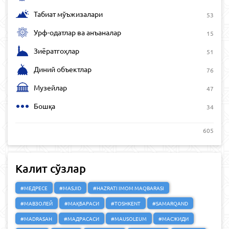
Табиат мўъжизалари
53
Урф-одатлар ва анъаналар
15
Зиёратгоҳлар
51
Диний объектлар
76
Музейлар
47
Бошқа
34
605
Калит сўзлар
#МЕДРЕСЕ
#MASJID
#HAZRATI IMOM MAQBARASI
#МАВЗОЛЕЙ
#МАҚБАРАСИ
#TOSHKENT
#SAMARQAND
#MADRASAH
#МАДРАСАСИ
#MAUSOLEUM
#МАСЖИДИ