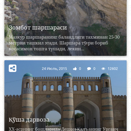
Зомбот шаршараси
Мазкур шаршаранинг баландлиги тахминан 25-30
метрни ташкил этади. Шаршара тўғри бориб
косасимон тошга тушади, лекин...
24 Июль, 2015
0
0
12602
Қўша дарвоза
XХ-асрнинг бошларида Дешон Қалъанинг Урганч