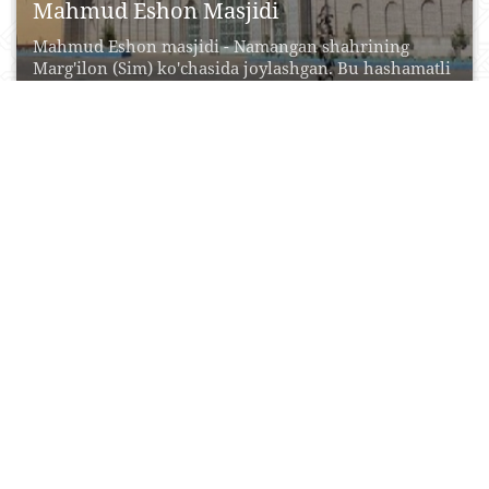
Mahmud Eshon Masjidi
Mahmud Eshon masjidi - Nаmаngаn shаhrining
Mаrg'ilon (Sim) ko'chаsidа joylаshgаn. Bu hаshаmаtli
binoning birinchi nаvbаti...
24 Iyun, 2015
0
0
12794
To’raqo’rg’on «Xotira va qadrlash» xalq
muzeyi
To’raqo’rg’on «Xotira va Qadrlash» xalq muzeyi 1978
yil 11 sentyabrda O’zbekiston Respublikasi mehnat
qaxramoni, 2-jaxon...