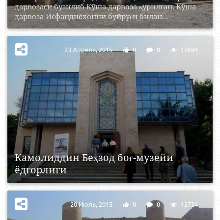
дарвозаси бузилиб Қўша дарвоза қурилган. Қўша
дарвоза Исфандиёхонни буйруғи билан...
23 Апрель, 2015
0
0
12694
Камолиддин Беҳзод боғ-музейи
ёдгорлиги
20 Июль, 2015
0
0
12734