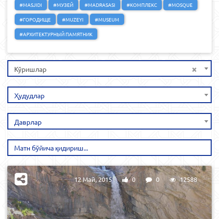
#MASJIDI
#МУЗЕЙ
#MADRASASI
#КОМПЛЕКС
#MOSQUE
#ГОРОДИЩЕ
#MUZEYI
#MUSEUM
#АРХИТЕКТУРНЫЙ ПАМЯТНИК
×
Кўришлар
Ҳудудлар
Даврлар
12 Май, 2015
0
0
12588