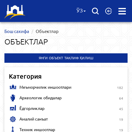
Open
ЎЗ
Menu
Бош сахифа
Объектлар
ОБЪЕКТЛАР
ЯНГИ ОБЪЕКТ ТАКЛИФ ҚИЛИШ
Категория
Меъморчилик иншоотлари
182
Археологик обидалар
64
Ёдгорликлар
45
Амалий санъат
19
Техник иншоотлар
19