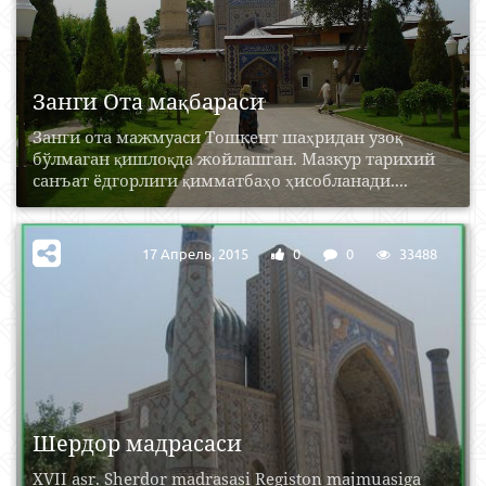
Занги Ота мақбараси
Занги ота мажмуаси Тошкент шаҳридан узоқ
бўлмаган қишлоқда жойлашган. Мазкур тарихий
санъат ёдгорлиги қимматбаҳо ҳисобланади....
17 Апрель, 2015
0
0
33488
Шердор мадрасаси
XVII asr. Sherdor madrasasi Registon majmuasiga