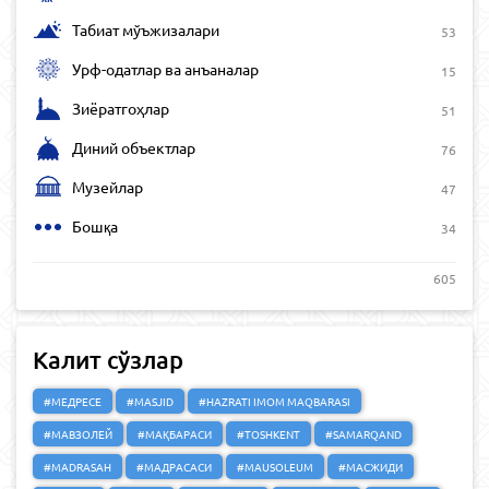
Табиат мўъжизалари
53
Урф-одатлар ва анъаналар
15
Зиёратгоҳлар
51
Диний объектлар
76
Музейлар
47
Бошқа
34
605
Калит сўзлар
#МЕДРЕСЕ
#MASJID
#HAZRATI IMOM MAQBARASI
#МАВЗОЛЕЙ
#МАҚБАРАСИ
#TOSHKENT
#SAMARQAND
#MADRASAH
#МАДРАСАСИ
#MAUSOLEUM
#МАСЖИДИ