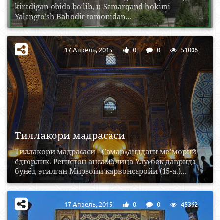
kiradigan obida bo’lib, u Samarqand hokimi
Yalangto’sh Bahodir tomonidan...
17 Апрель, 2015
0
0
51006
Тиллакори мадрасаси
Тиллакори мадрасаси - Самарқанддаги меʼморий
ёдгорлик. Регистон ансамблица Улуғбек даврида
бунёд этилган Мирзойи карвонсаройи (15-а.)...
17 Апрель, 2015
0
0
45362