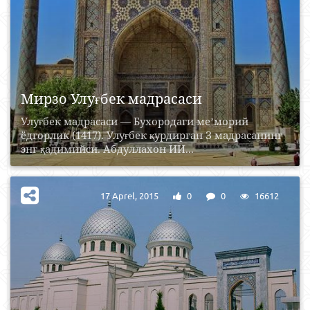
Мирзо Улуғбек мадрасаси
Улуғбек мадрасаси — Бухородаги меʼморий
ёдгорлик (1417). Улуғбек қурдирган З мадрасанинг
энг қадимийси. Абдуллахон ИИ...
17 Aprel, 2015
0
0
16612