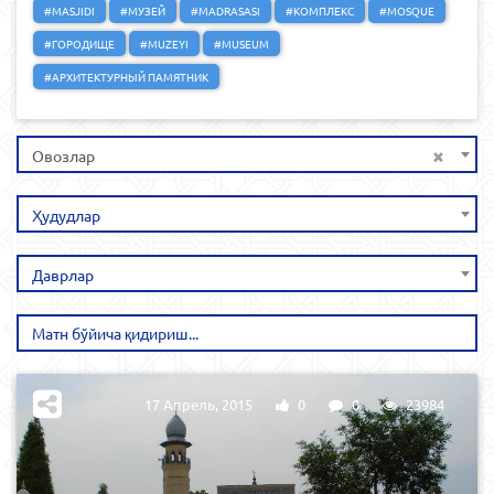
#MASJIDI
#МУЗЕЙ
#MADRASASI
#КОМПЛЕКС
#MOSQUE
#ГОРОДИЩЕ
#MUZEYI
#MUSEUM
#АРХИТЕКТУРНЫЙ ПАМЯТНИК
×
Овозлар
Ҳудудлар
Даврлар
17 Апрель, 2015
0
0
23984