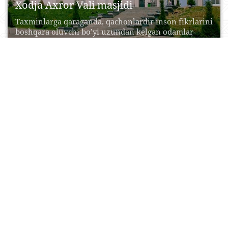
Xodja Axror Vali masjidi
Taxminlarga qaraganda, qachonlardir inson fikrlarini
boshqara oluvchi bo’yi uzundan kelgan odamlar
(atlantalar) O’zbekiston hududiga kelishgan...
17 Aprel, 2015
0
0
29259
Hazrati Imom majmuasi
Toshkentdagi Islom ma’hadida o’qib yurgan
kezlarimizda, keyinchalik masjidlarda imom-xatib
bo’lib ishlagan paytlarimiz O’zbekiston
musulmonlari idorasi...