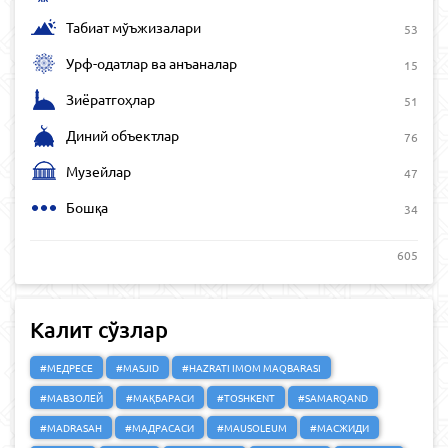
Табиат мўъжизалари
53
Урф-одатлар ва анъаналар
15
Зиёратгоҳлар
51
Диний объектлар
76
Музейлар
47
Бошқа
34
605
Калит сўзлар
#МЕДРЕСЕ
#MASJID
#HAZRATI IMOM MAQBARASI
#МАВЗОЛЕЙ
#МАҚБАРАСИ
#TOSHKENT
#SAMARQAND
#MADRASAH
#МАДРАСАСИ
#MAUSOLEUM
#МАСЖИДИ