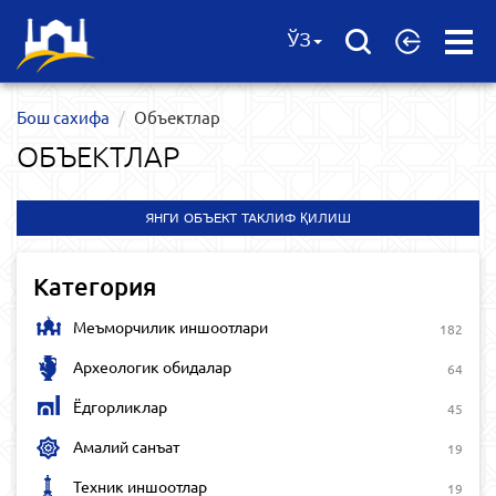
Open
ЎЗ
Menu
Бош сахифа
Объектлар
ОБЪЕКТЛАР
ЯНГИ ОБЪЕКТ ТАКЛИФ ҚИЛИШ
Категория
Меъморчилик иншоотлари
182
Археологик обидалар
64
Ёдгорликлар
45
Амалий санъат
19
Техник иншоотлар
19