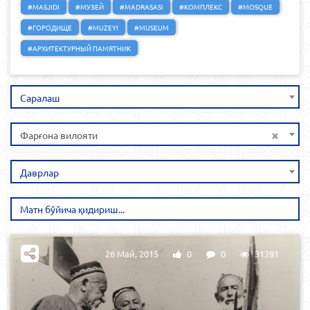
#MASJIDI
#МУЗЕЙ
#MADRASASI
#КОМПЛЕКС
#MOSQUE
#ГОРОДИЩЕ
#MUZEYI
#MUSEUM
#АРХИТЕКТУРНЫЙ ПАМЯТНИК
Саралаш
×
Фарғона вилояти
Даврлар
26 Май, 2015
0
0
31281