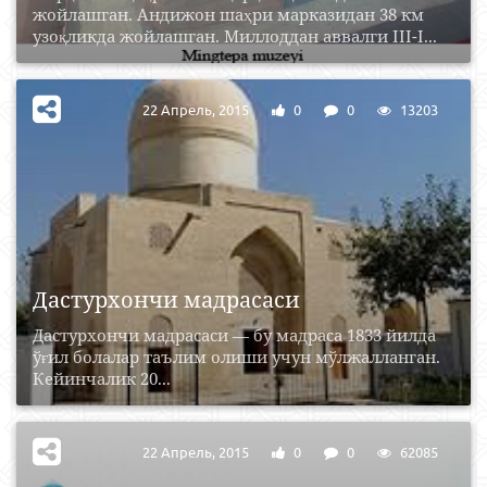
жойлашган. Андижон шаҳри марказидан 38 км
узоқликда жойлашган. Миллоддан аввалги III-I...
22 Апрель, 2015
0
0
13203
Дастурхончи мадрасаси
Дастурхончи мадрасаси — бу мадраса 1833 йилда
ўғил болалар таълим олиши учун мўлжалланган.
Кейинчалик 20...
22 Апрель, 2015
0
0
62085