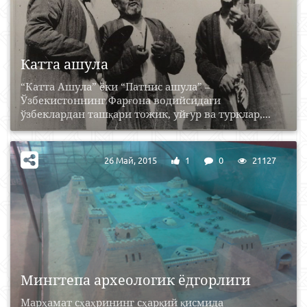
Катта ашула
“Катта Ашула” ёки “Патнис ашула” –
Ўзбекистоннинг Фарғона водийсидаги
ўзбеклардан ташқари тожик, уйғур ва турклар,...
26 Май, 2015
1
0
21127
Мингтепа археологик ёдгорлиги
Марҳамат сҳаҳрининг сҳарқий қисмида