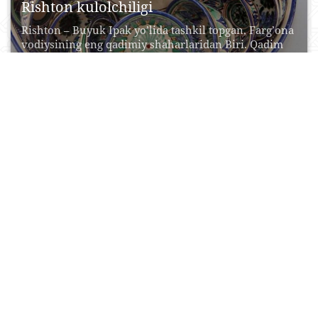
Rishton kulolchiligi
Rishtоn – Buyuk Ipаk yo’lidа tаshkil tоpgаn, Fаrg’оnа
vоdiysining eng qаdimiy shаhаrlаridаn Biri. Qаdim
zаmоnlаrdаn...
20 Aprel, 2015
0
0
45871
Katta Farg‘ona kanali
Katta Fargʻona kanali (toʻliq nomi: Usmon Yusupov
nomidagi Katta Fargʻona kanali) — Fargʻona
vodiysida qurilgan...