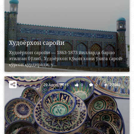
Худоёрхон саройи
Худоёрхон саройи — 1863-1873 йилларда барпо
этилган бўлиб, Худоёрхон Қўқон хони ўзига сарой-
қўрғон қурдиради, у...
20 Aprel, 2015
0
0
22042