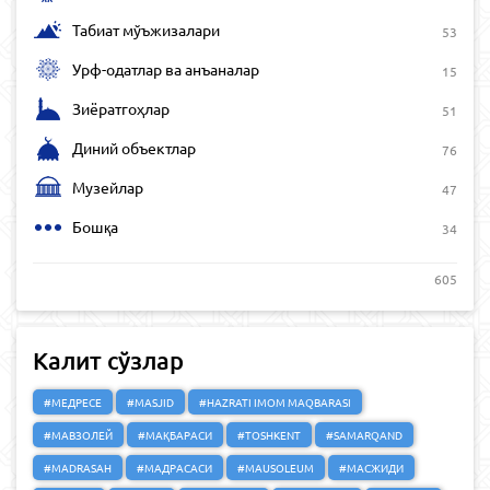
Табиат мўъжизалари
53
Урф-одатлар ва анъаналар
15
Зиёратгоҳлар
51
Диний объектлар
76
Музейлар
47
Бошқа
34
605
Калит сўзлар
#МЕДРЕСЕ
#MASJID
#HAZRATI IMOM MAQBARASI
#МАВЗОЛЕЙ
#МАҚБАРАСИ
#TOSHKENT
#SAMARQAND
#MADRASAH
#МАДРАСАСИ
#MAUSOLEUM
#МАСЖИДИ