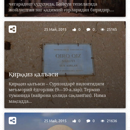
чегарадош ҳудудида, Бойсун тепелагида
жойлашган энг қадимий ғорларидан биридир....
25 Май, 2015
0
0
25165
Қирққиз қалъаси
Қирққиз қалъаси – Сурхондарё вилоятидаги
меъморий ёдгорлик (9—10-а.лар); Термиз
туманида (вайрона ҳолида сақланган). Нима
мақсадда...
25 Май, 2015
0
0
21636