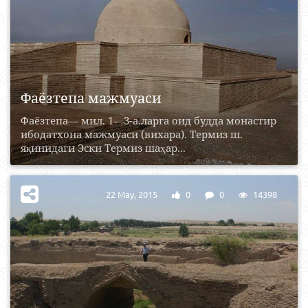
Фаёзтепа мажмуаси
Фаёзтепа— мил. 1—3-а.ларга оид будда монастир
ибодатхона мажмуаси (вихара). Термиз ш.
яқинидаги Эски Термиз шаҳар...
22 May, 2015
0
0
14398