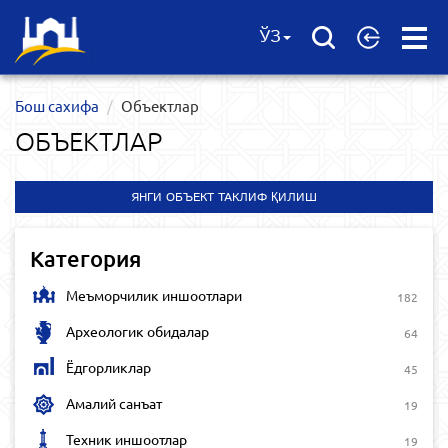
Open
ЎЗ
Menu
Бош сахифа
Объектлар
ОБЪЕКТЛАР
ЯНГИ ОБЪЕКТ ТАКЛИФ ҚИЛИШ
Категория
Меъморчилик иншоотлари
182
Археологик обидалар
64
Ёдгорликлар
45
Амалий санъат
19
Техник иншоотлар
19