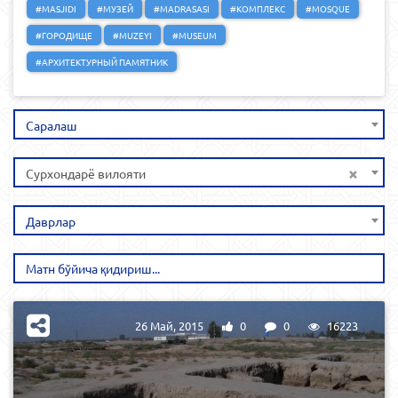
#MASJIDI
#МУЗЕЙ
#MADRASASI
#КОМПЛЕКС
#MOSQUE
#ГОРОДИЩЕ
#MUZEYI
#MUSEUM
#АРХИТЕКТУРНЫЙ ПАМЯТНИК
Саралаш
×
Сурхондарё вилояти
Даврлар
26 Май, 2015
0
0
16223