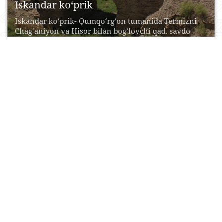
Iskandar ko‘prik
Iskandar ko‘prik- Qumqo‘rg‘on tumanida Termizni
Chag‘aniyon va Hisor bilan bog‘lovchi qad. savdo
yo‘lida Ban-dixonsoy ustiga...
21 May, 2015
0
0
17745
Orolpayg‘ambar qo‘riqxonasi
Surxon davlat qo‘riqxonasi- Surxondaryo viloyati,
Sherobod tumanining shim. G‘arbiy qismida
joylashgan 2 mustaqil may-dondan- Ko‘hitang...