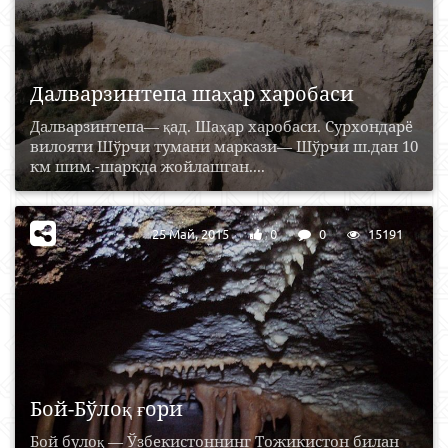
Далварзинтепа шаҳар харобаси
Далварзинтепа— қад. Шаҳар харобаси. Сурхондарё
вилояти Шўрчи тумани маркази— Шўрчи ш.дан 10
км шим.-шаркда жойлашган....
25 Май, 2015
0
0
15191
Бой-Бўлоқ ғори
Бой булоқ — Ўзбекистоннинг Тожикистон билан