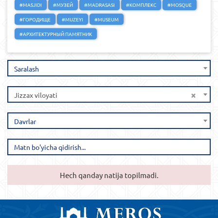
#MASJIDI
#МУЗЕЙ
#MADRASASI
#КОМПЛЕКС
#MOSQUE
#ГОРОДИЩЕ
#MUZEYI
#MUSEUM
#АРХИТЕКТУРНЫЙ ПАМЯТНИК
Saralash
×
Jizzax viloyati
Davrlar
Hech qanday natija topilmadi.