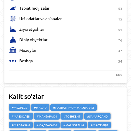
Tabiat mo‘jizalari
53
Urf-odatlar va an‘analar
15
Ziyoratgohlar
51
Diniy obyektlar
76
Muzeylar
47
Boshqa
34
605
Kalit so'zlar
#МЕДРЕСЕ
#MASJID
#HAZRATI IMOM MAQBARASI
#МАВЗОЛЕЙ
#МАҚБАРАСИ
#TOSHKENT
#SAMARQAND
#MADRASAH
#МАДРАСАСИ
#MAUSOLEUM
#МАСЖИДИ