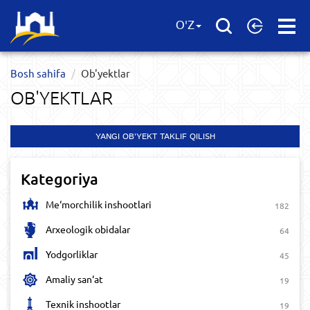
Open
O'Z
Menu
Bosh sahifa
Ob'yektlar​
OB'YEKTLAR​
YANGI OB'YEKT TAKLIF QILISH
Kategoriya
Me‘morchilik inshootlari
182
Arxeologik obidalar
64
Yodgorliklar
45
Amaliy san‘at
19
Texnik inshootlar
19