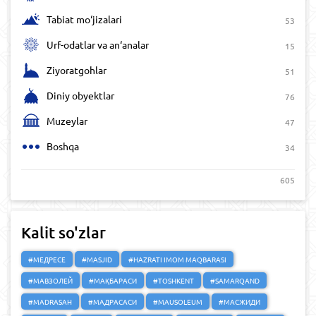
Tabiat mo‘jizalari
53
Urf-odatlar va an‘analar
15
Ziyoratgohlar
51
Diniy obyektlar
76
Muzeylar
47
Boshqa
34
605
Kalit so'zlar
#МЕДРЕСЕ
#MASJID
#HAZRATI IMOM MAQBARASI
#МАВЗОЛЕЙ
#МАҚБАРАСИ
#TOSHKENT
#SAMARQAND
#MADRASAH
#МАДРАСАСИ
#MAUSOLEUM
#МАСЖИДИ