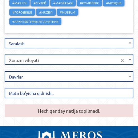
#MASJIDI
#МУЗЕЙ
#MADRASASI
#КОМПЛЕКС
#MOSQUE
#ГОРОДИЩЕ
#MUZEYI
#MUSEUM
#АРХИТЕКТУРНЫЙ ПАМЯТНИК
Saralash
×
Xorazm viloyati
Davrlar
Hech qanday natija topilmadi.