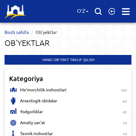
Open
O'Z
Menu
Bosh sahifa
Ob'yektlar​
OB'YEKTLAR​
YANGI OB'YEKT TAKLIF QILISH
Kategoriya
Me‘morchilik inshootlari
182
Arxeologik obidalar
64
Yodgorliklar
45
Amaliy san‘at
19
Texnik inshootlar
19