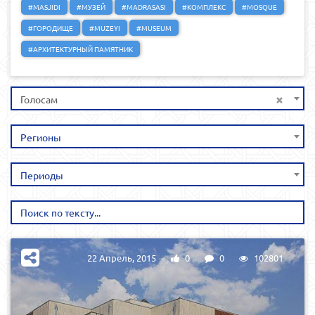
#MASJIDI
#МУЗЕЙ
#MADRASASI
#КОМПЛЕКС
#MOSQUE
#ГОРОДИЩЕ
#MUZEYI
#MUSEUM
#АРХИТЕКТУРНЫЙ ПАМЯТНИК
×
Голосам
Регионы
Периоды
22 Апрель, 2015
0
0
102801