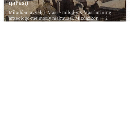
qal’asi)
Miloddan avvalgi IV asr - milodiy XIV asrlarining
arxeologo-me’moriy majmuasi. Mizdaxkon — 2
mingdan ziyod...
22 Aprel, 2015
0
0
18160
Xoji Amin maqbarasi
Namanganda qizg‘in shahar bozorining yonida kichik
bo‘lmagan, lekin ajoyib me’moriy yodgorlik —
Xojamin qabri nomi...