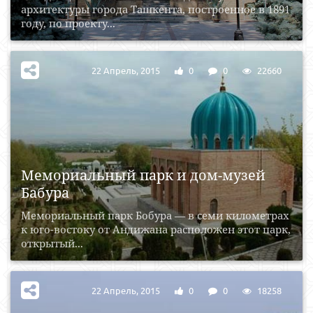
архитектуры города Ташкента, построенное в 1891
году, по проекту...
22 Апрель, 2015
0
0
22660
Мемориальный парк и дом-музей
Бабура
Мемориальный парк Бобура — в семи километрах
к юго-востоку от Андижана расположен этот парк,
открытый...
22 Апрель, 2015
0
0
18258