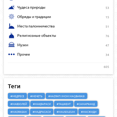
Чудеса природы
53
Обряды и традиции
15
Места паломничества
51
Религиозные объекты
76
Музеи
47
Прочее
34
605
Теги
#МЕДРЕСЕ
#МЕЧЕТЬ
#HAZRATI IMOM MAQBARASI
#МАВЗОЛЕЙ
#МАҚБАРАСИ
#ТАШКЕНТ
#САМАРКАНД
#MADRASAH
#МАДРАСАСИ
#MAUSOLEUM
#МАСЖИДИ