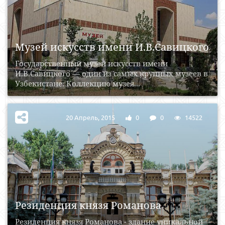
Музей искусств имени И.В.Савицкого
Государственный музей искусств имени
И.В.Савицкого — один из самых крупных музеев в
Узбекистане. Коллекцию музея...
20 Апрель, 2015
0
0
14522
Резиденция князя Романова
Резиденция князя Романова - здание уникальной