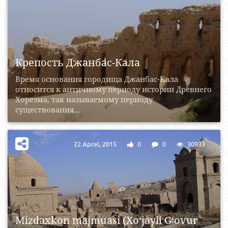
Крепость Джанбас-Кала
Время основания городища Джанбас-Кала
относится к античному периоду истории Древнего
Хорезма, так называемому периоду
существования...
22 Aprel, 2015
0
0
30933
Mizdaxkon majmuasi (Xo‘jayli G‘ovur