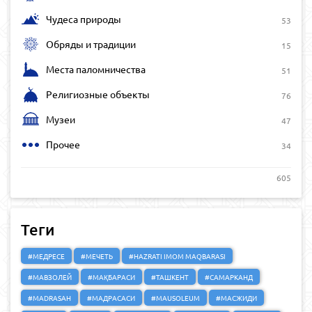
Чудеса природы
53
Обряды и традиции
15
Места паломничества
51
Религиозные объекты
76
Музеи
47
Прочее
34
605
Теги
#МЕДРЕСЕ
#МЕЧЕТЬ
#HAZRATI IMOM MAQBARASI
#МАВЗОЛЕЙ
#МАҚБАРАСИ
#ТАШКЕНТ
#САМАРКАНД
#MADRASAH
#МАДРАСАСИ
#MAUSOLEUM
#МАСЖИДИ