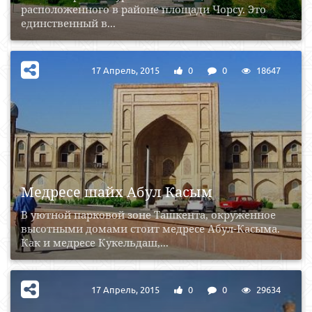
расположенного в районе площади Чорсу. Это
единственный в...
17 Апрель, 2015
0
0
18647
Медресе шайх Абул Касым
В уютной парковой зоне Ташкента, окруженное
высотными домами стоит медресе Абул-Касыма.
Как и медресе Кукельдаш,...
17 Апрель, 2015
0
0
29634