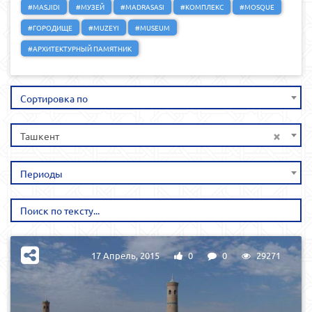
#MASJIDI
#МУЗЕЙ
#MADRASASI
#КОМПЛЕКС
#MOSQUE
#ГОРОДИЩЕ
#MUZEYI
#MUSEUM
#АРХИТЕКТУРНЫЙ ПАМЯТНИК
Сортировка по
×
Ташкент
Периоды
17 Апрель, 2015
0
0
29271