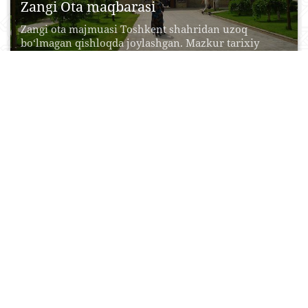
Zangi Ota maqbarasi
Zangi ota majmuasi Toshkent shahridan uzoq
bo‘lmagan qishloqda joylashgan. Mazkur tarixiy
san’at yodgorligi qimmatbaho hisoblanadi....
17 Aprel, 2015
1
0
62063
O’zbekiston tarixi davlat muzeyi
1991 yil 31 avgustda o’zbek xalqi uzoq vaqtlardan beri
orziqib kutgan Mustaqillikka erishdi. Hayotimizning
barcha...