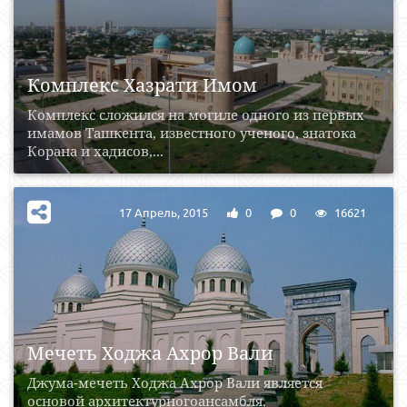
Комплекс Хазрати Имом
Комплекс сложился на могиле одного из первых
имамов Ташкента, известного ученого, знатока
Корана и хадисов,...
17 Апрель, 2015
0
0
16621
Мечеть Ходжа Ахрор Вали
Джума-мечеть Ходжа Ахрор Вали является
основой архитектурногоансамбля,