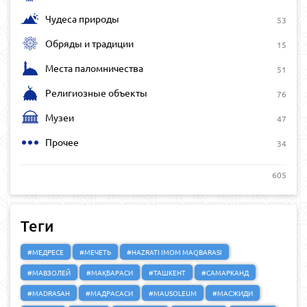
Чудеса природы
53
Обряды и традиции
15
Места паломничества
51
Религиозные объекты
76
Музеи
47
Прочее
34
605
Теги
#МЕДРЕСЕ
#МЕЧЕТЬ
#HAZRATI IMOM MAQBARASI
#МАВЗОЛЕЙ
#МАҚБАРАСИ
#ТАШКЕНТ
#САМАРКАНД
#MADRASAH
#МАДРАСАСИ
#MAUSOLEUM
#МАСЖИДИ