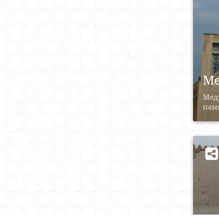
Ме
Медр
памя