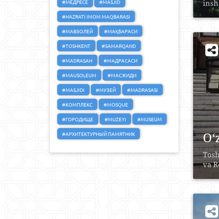
#МЕДРЕСЕ
#MASJID
insho
#HAZRATI IMOM MAQBARASI
#МАВЗОЛЕЙ
#МАҚБАРАСИ
#TOSHKENT
#SAMARQAND
#MADRASAH
#МАДРАСАСИ
#MAUSOLEUM
#МАСЖИДИ
#MASJIDI
#МУЗЕЙ
#MADRASASI
#КОМПЛЕКС
#MOSQUE
#ГОРОДИЩЕ
#MUZEYI
#MUSEUM
O‘
#АРХИТЕКТУРНЫЙ ПАМЯТНИК
Tosh
va R