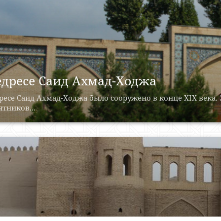
дресе Саид Ахмад-Ходжа
есе Саид Ахмад-Ходжа было сооружено в конце XIX века. 
тников...