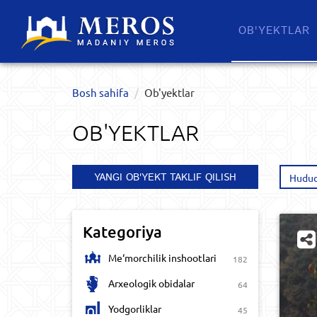
OB'YEKTLAR​
Bosh sahifa
Ob'yektlar​
OB'YEKTLAR​
YANGI OB'YEKT TAKLIF QILISH
Hudud
Kategoriya
Me‘morchilik inshootlari
182
Arxeologik obidalar
64
Yodgorliklar
45