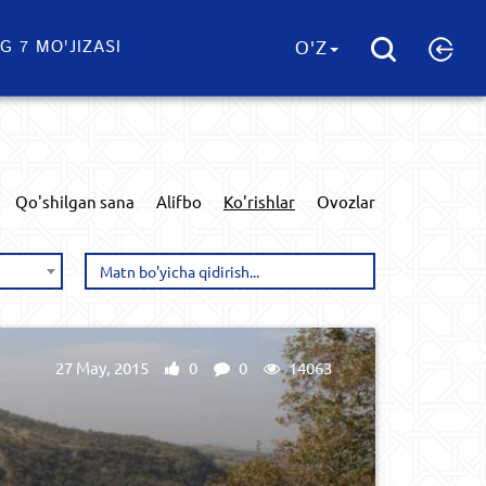
G 7 MO'JIZASI
O'Z
Qo'shilgan sana
Alifbo
Ko'rishlar
Ovozlar
27 May, 2015
0
0
14063