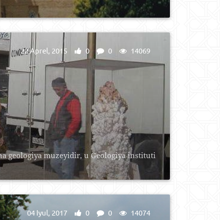
22 Aprel, 2015
0
0
14069
 geologiya muzeyidir, u Geologiya instituti
04 Iyul, 2017
0
0
14074