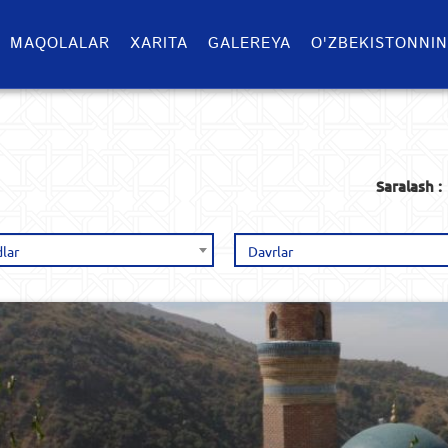
MAQOLALAR
XARITA
GALEREYA
O'ZBEKISTONNIN
Saralash :
lar
Davrlar