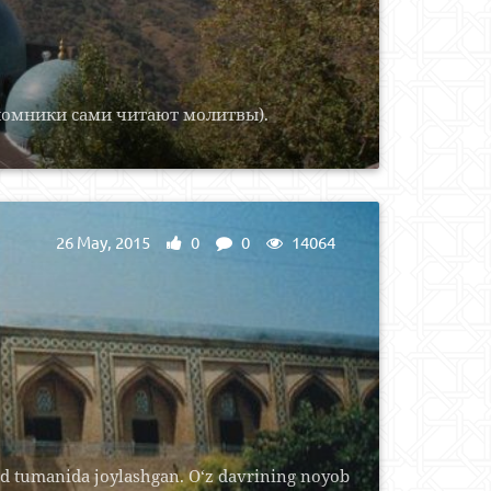
аломники сами читают молитвы).
26 May, 2015
0
0
14064
bod tumanida joylashgan. O‘z davrining noyob