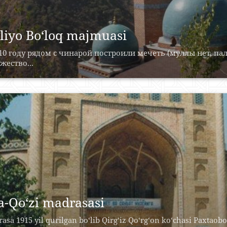
liyo Bo‘loq majmuasi
10 году рядом с чинарой построили мечеть (муллы нет, п
ество...
a-Qo‘zi madrasasi
asa 1915 yil qurilgan bo‘lib Qirg‘iz Qo‘rg‘on ko‘chasi Paxtao