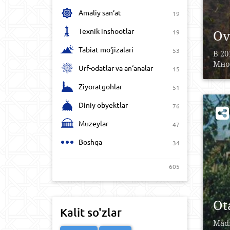
Amaliy san‘at
19
Texnik inshootlar
Ov
19
Tabiat mo‘jizalari
53
В 20
Множ
Urf-odatlar va an‘analar
15
Ziyoratgohlar
51
Diniy obyektlar
76
Muzeylar
47
Boshqa
34
605
Ot
Kalit so'zlar
Madr