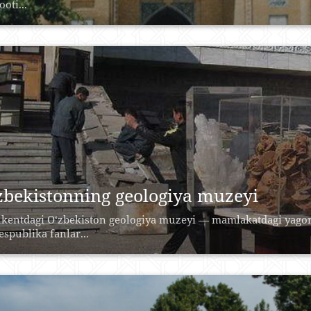
oti...
zbekistonning geologiya muzeyi
kentdagi O‘zbekiston geologiya muzeyi — mamlakatdagi yagona
espublika fanlar...