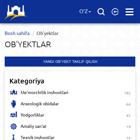
Open
O'Z
Menu
Bosh sahifa
Ob'yektlar​
OB'YEKTLAR​
YANGI OB'YEKT TAKLIF QILISH
Kategoriya
Me‘morchilik inshootlari
182
Arxeologik obidalar
64
Yodgorliklar
45
Amaliy san‘at
19
Texnik inshootlar
19