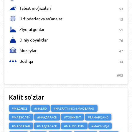
Tabiat mo‘jizalari
53
Urf-odatlar va an‘analar
15
Ziyoratgohlar
51
Diniy obyektlar
76
Muzeylar
47
Boshqa
34
605
Kalit so'zlar
#МЕДРЕСЕ
#MASJID
#HAZRATI IMOM MAQBARASI
#МАВЗОЛЕЙ
#МАҚБАРАСИ
#TOSHKENT
#SAMARQAND
#MADRASAH
#МАДРАСАСИ
#MAUSOLEUM
#МАСЖИДИ