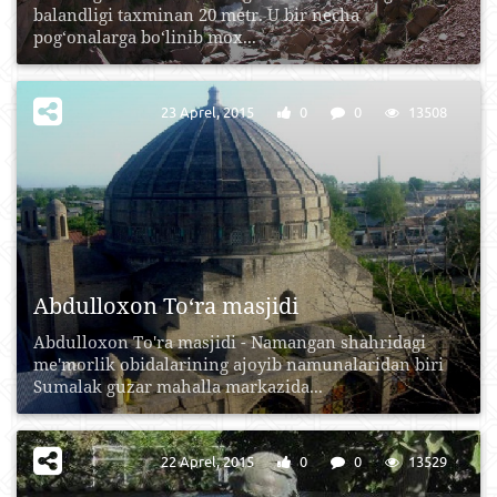
balandligi taxminan 20 metr. U bir necha
pog‘onalarga bo‘linib mox...
23 Aprel, 2015
0
0
13508
Abdulloxon To‘ra masjidi
Abdulloxon To'ra mаsjidi - Nаmаngаn shаhridаgi
mе'morlik obidаlаrining аjoyib nаmunаlаridаn biri
Sumаlаk guzаr mаhаllа mаrkаzidа...
22 Aprel, 2015
0
0
13529