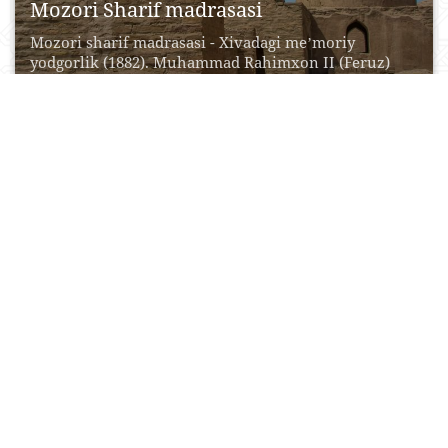
Mozori Sharif madrasasi
Mozori sharif madrasasi - Xivadagi meʼmoriy
yodgorlik (1882). Muhammad Rahimxon II (Feruz)
buyrug'i bilan usta...
17 Aprel, 2017
0
0
13792
Гумбаз-и Саййидан
Построенный в 1437 году мавзолей находился под
покровительством знаменитого Мирзо Гумбаз-и. В
общей архитектурный комплекс...