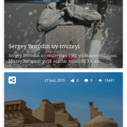
Sergey Borodin uy-muzeyi
Sergey Borodin uy-muzeyiga 1981 yilda asos solingan.
Muzey bir qator yirik asarlar muallifi, XX asr...
27 Iyul, 2015
0
0
13641