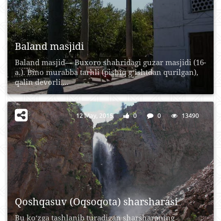
Baland masjidi
Baland masjid— Buxoro shahridagi guzar masjidi (16-
a.). Bino murabba tarhli (pishiq gʻishtdan qurilgan),
qalin devorli....
12 May, 2015
0
0
13490
Qoshqasuv (Oqsoqota) sharsharasi
Bu ko‘zga tashlanib turadigan sharsharaning