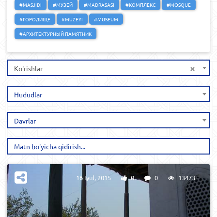
#MASJIDI
#МУЗЕЙ
#MADRASASI
#КОМПЛЕКС
#MOSQUE
#ГОРОДИЩЕ
#MUZEYI
#MUSEUM
#АРХИТЕКТУРНЫЙ ПАМЯТНИК
×
Ko'rishlar
Hududlar
Davrlar
16 Iyul, 2015
0
0
13473