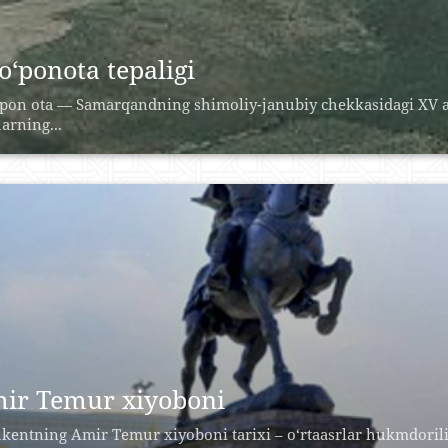
o‘ponota tepaligi
pon ota — Samarqandning shimoliy-janubiy chekkasidagi XV as
arning...
ir Temur xiyoboni
kentning Amir Temur xiyoboni tarixi – o‘rtaasrlar hukmdoril