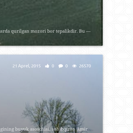
rda qurilgan mozori bor tepalikdir. Bu —
21 Aprel, 2015
0
0
26570
igining buyuk asoschisi, sohibqiron Amir