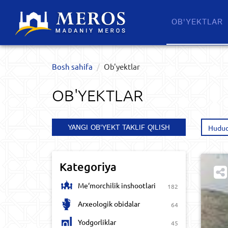
OB'YEKTLAR​
Bosh sahifa
Ob'yektlar​
OB'YEKTLAR​
YANGI OB'YEKT TAKLIF QILISH
Hudud
Kategoriya
Me‘morchilik inshootlari
182
Arxeologik obidalar
64
Yodgorliklar
45