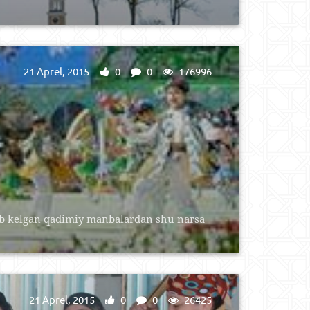
21 Aprel, 2015
0
0
176996
ib kelgan qadimiy manbalardan shu narsa
21 Aprel, 2015
0
0
26425