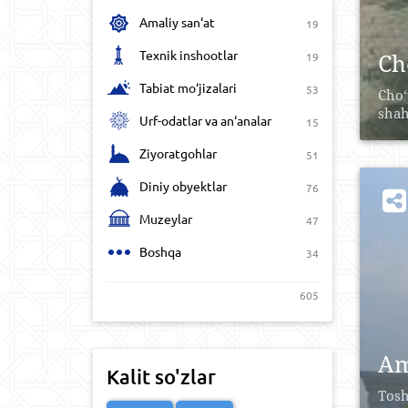
Amaliy san‘at
19
Texnik inshootlar
Ch
19
Tabiat mo‘jizalari
53
Cho‘
shah
Urf-odatlar va an‘analar
15
Ziyoratgohlar
51
Diniy obyektlar
76
Muzeylar
47
Boshqa
34
605
Am
Kalit so'zlar
Tosh