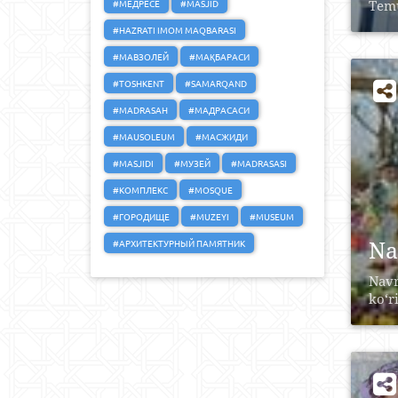
#МЕДРЕСЕ
#MASJID
Temu
#HAZRATI IMOM MAQBARASI
#МАВЗОЛЕЙ
#МАҚБАРАСИ
#TOSHKENT
#SAMARQAND
#MADRASAH
#МАДРАСАСИ
#MAUSOLEUM
#МАСЖИДИ
#MASJIDI
#МУЗЕЙ
#MADRASASI
#КОМПЛЕКС
#MOSQUE
#ГОРОДИЩЕ
#MUZEYI
#MUSEUM
Na
#АРХИТЕКТУРНЫЙ ПАМЯТНИК
Navr
ko‘ri