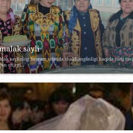
malak sayli
lak saylining bayram sifatida shakllanganligi haqida turli riv
gan oxirgi...