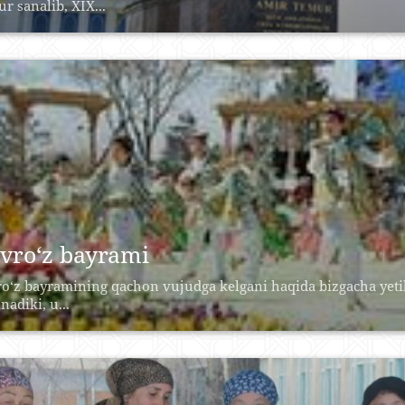
r sanalib, XIX...
vro‘z bayrami
o‘z bayramining qachon vujudga kelgani haqida bizgacha yet
nadiki, u...