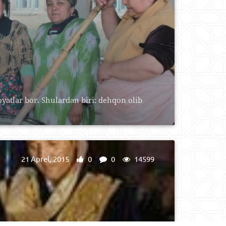
oyatlar bor. Shulardan biri: dehqon olib
21 Aprel, 2015
0
0
14599