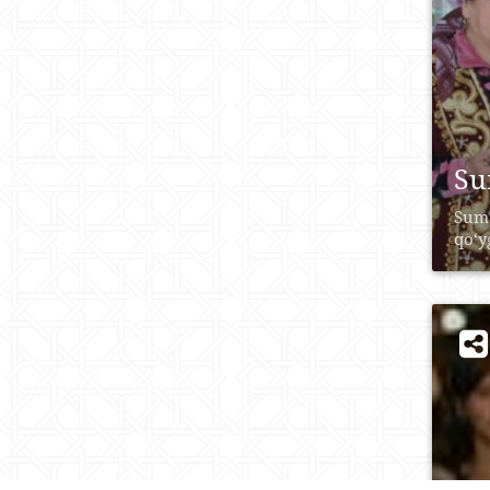
Su
Suma
qo‘y