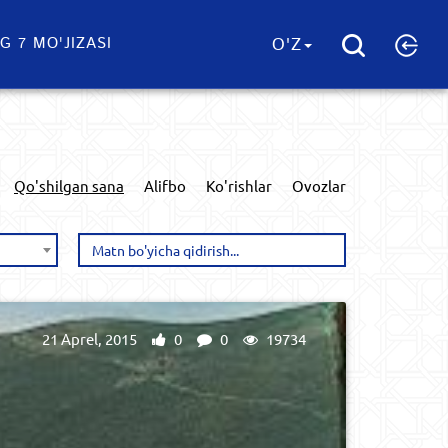
G 7 MO'JIZASI
O'Z
Qo'shilgan sana
Alifbo
Ko'rishlar
Ovozlar
21 Aprel, 2015
0
0
19734