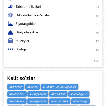
Tabiat mo‘jizalari
53
Urf-odatlar va an‘analar
15
Ziyoratgohlar
51
Diniy obyektlar
76
Muzeylar
47
Boshqa
34
605
Kalit so'zlar
#МЕДРЕСЕ
#MASJID
#HAZRATI IMOM MAQBARASI
#МАВЗОЛЕЙ
#МАҚБАРАСИ
#TOSHKENT
#SAMARQAND
#MADRASAH
#МАДРАСАСИ
#MAUSOLEUM
#МАСЖИДИ