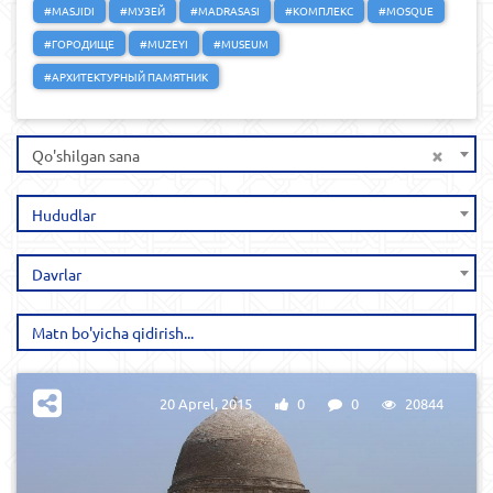
#MASJIDI
#МУЗЕЙ
#MADRASASI
#КОМПЛЕКС
#MOSQUE
#ГОРОДИЩЕ
#MUZEYI
#MUSEUM
#АРХИТЕКТУРНЫЙ ПАМЯТНИК
×
Qo'shilgan sana
Hududlar
Davrlar
20 Aprel, 2015
0
0
20844