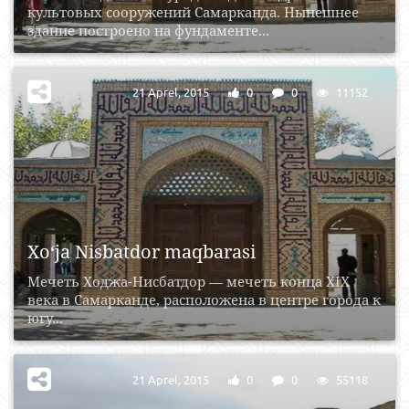
культовых сооружений Самарканда. Нынешнее
здание построено на фундаменте...
21 Aprel, 2015
0
0
11152
Xo‘ja Nisbatdor maqbarasi
Мечеть Ходжа-Нисбатдор — мечеть конца XIX
века в Самарканде, расположена в центре города к
югу...
21 Aprel, 2015
0
0
55118