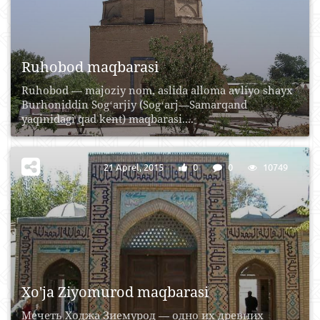
Ruhobod maqbarasi
Ruhobod — majoziy nom, aslida alloma avliyo shayx
Burhoniddin Sogʻarjiy (Sogʻarj—Samarqand
yaqinidagi qad kent) maqbarasi....
21 Aprel, 2015
0
0
10749
Xo'ja Ziyomurod maqbarasi
Мечеть Ходжа Зиемурод — одно их древних