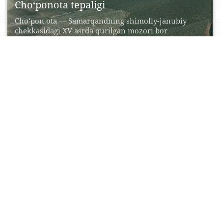
Cho‘ponota tepaligi
Cho‘pon ota — Samarqandning shimoliy-janubiy
chekkasidagi XV asrda qurilgan mozori bor
tepalikdir. Bu — shaharning...
21 Aprel, 2015
0
0
26582
Amir Temur xiyoboni
Toshkentning Amir Temur xiyoboni tarixi –
o‘rtaasrlar hukmdoriligining buyuk asoschisi,
sohibqiron Amir Temur sanalib, XIX...