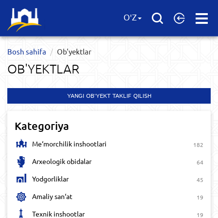
Open
O'Z
Menu
Bosh sahifa
Ob'yektlar​
OB'YEKTLAR​
YANGI OB'YEKT TAKLIF QILISH
Kategoriya
Me‘morchilik inshootlari
182
Arxeologik obidalar
64
Yodgorliklar
45
Amaliy san‘at
19
Texnik inshootlar
19