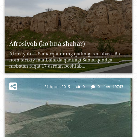
Afrosiyob (ko‘hna shahar)
Afrosiyob — Samarqandning qadimgi xarobasi. Bu
nom tarixiy manbalarda qadimgi Samarqandga
nisbatan faqat 17-asrdan boshlab...
21 Aprel, 2015
0
0
19743