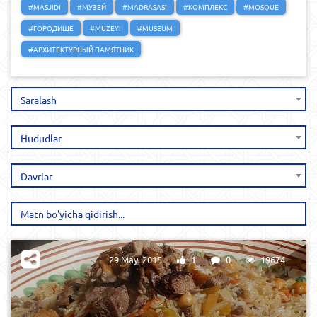
#MASJIDI
#МУЗЕЙ
#MADRASASI
#КОМПЛЕКС
#MOSQUE
#ГОРОДИЩЕ
#MUZEYI
#MUSEUM
#АРХИТЕКТУРНЫЙ ПАМЯТНИК
Saralash
Hududlar
Davrlar
29 May, 2015
1
0
19674