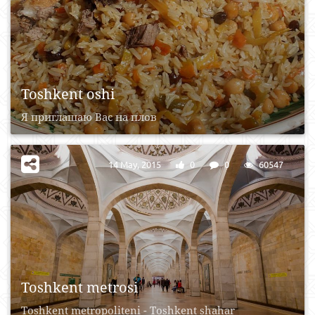
Toshkent oshi
Я приглашаю Вас на плов
14 May, 2015
0
0
60547
Toshkent metrosi
Toshkent metropoliteni - Toshkent shahar