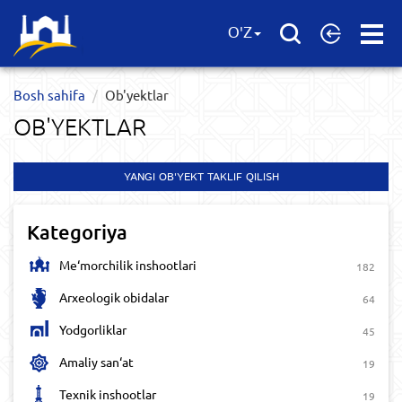
Open
O'Z
Menu
Bosh sahifa
Ob'yektlar​
OB'YEKTLAR​
YANGI OB'YEKT TAKLIF QILISH
Kategoriya
Me‘morchilik inshootlari
182
Arxeologik obidalar
64
Yodgorliklar
45
Amaliy san‘at
19
Texnik inshootlar
19