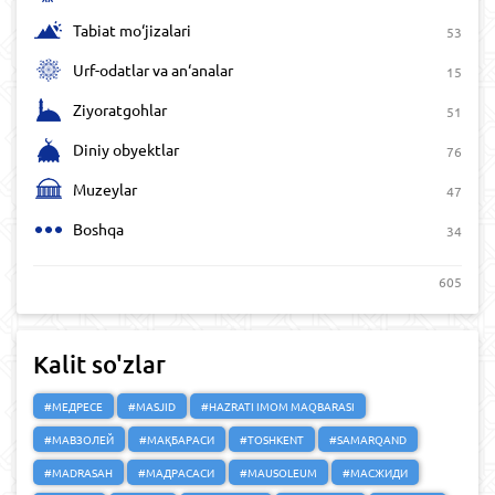
Tabiat mo‘jizalari
53
Urf-odatlar va an‘analar
15
Ziyoratgohlar
51
Diniy obyektlar
76
Muzeylar
47
Boshqa
34
605
Kalit so'zlar
#МЕДРЕСЕ
#MASJID
#HAZRATI IMOM MAQBARASI
#МАВЗОЛЕЙ
#МАҚБАРАСИ
#TOSHKENT
#SAMARQAND
#MADRASAH
#МАДРАСАСИ
#MAUSOLEUM
#МАСЖИДИ