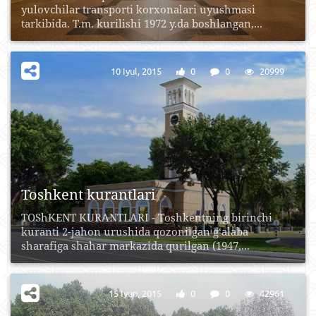
yulovchilar transporti korxonalari uyushmasi
tarkibida. T.m. kurilishi 1972 y.da boshlangan,...
10 Iyul, 2015
0
0
20999
Toshkent kurantlari
TOShKENT KURANTLARI - Toshkentning birinchi
kuranti 2-jahon urushida qozonilgan g‘alaba
sharafiga shahar markazida qurilgan (1947,...
15 Iyun, 2015
0
0
42961