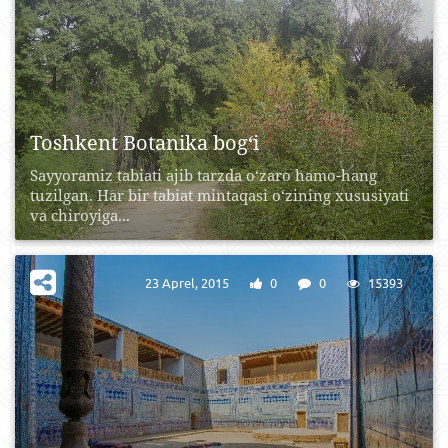
Toshkent Botanika bog‘i
Sayyoramiz tabiati ajib tarzda o‘zaro hamo-hang
tuzilgan. Har bir tabiat mintaqasi o‘zining xususiyati
va chiroyiga...
23 Aprel, 2015
0
0
15393