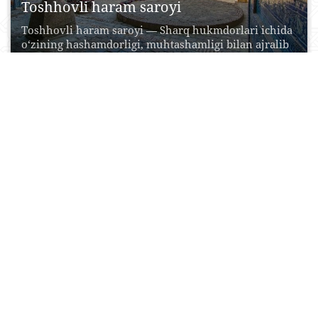
Toshhovli haram saroyi
Toshhovli haram saroyi — Sharq hukmdorlari ichida
o‘zining hashamdorligi, muhtashamligi bilan ajralib
turuvchi Xiva xonlarining...
20 Iyul, 2015
0
0
12734
Tosh darvoza
Tosh darvoza (XIX asrning 30-40 yy. – 1873 y.)- Ichon
Qal’aning janubiy darvozasi bo‘lib, Olloqulixon...