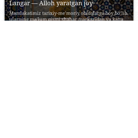
Langar — Alloh yaratgan joy
Mamlakatimiz tarixiy-me’moriy obidalarga boy bo‘lib,
ularning ma’lum qismi shahar markazidan va katta
karvon yo‘llaridan ancha...
20 Aprel, 2015
0
0
22594
Sadriddin Ayniy uy-muzeyi
Sadriddin Ayniy (haqiqiy ismi Sadriddin Said-
Murodzoda; t. 1878) - 29-dekabr, 1954) yirik tojik
yozuvchisi va...