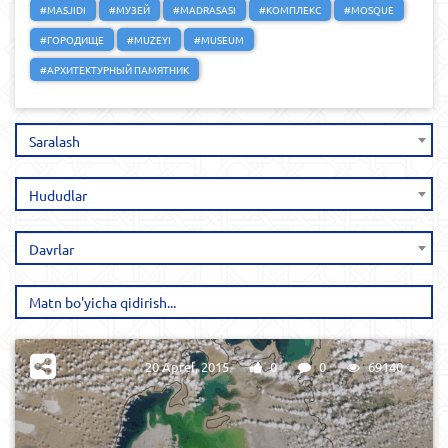
#MASJIDI
#МУЗЕЙ
#MADRASASI
#КОМПЛЕКС
#MOSQUE
#ГОРОДИЩЕ
#MUZEYI
#MUSEUM
#АРХИТЕКТУРНЫЙ ПАМЯТНИК
Saralash
Hududlar
Davrlar
20 Aprel, 2015
0
0
69140