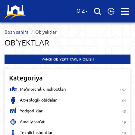
Open
O'Z
Menu
Bosh sahifa
Ob'yektlar​
OB'YEKTLAR​
YANGI OB'YEKT TAKLIF QILISH
Kategoriya
Me‘morchilik inshootlari
182
Arxeologik obidalar
64
Yodgorliklar
45
Amaliy san‘at
19
Texnik inshootlar
19