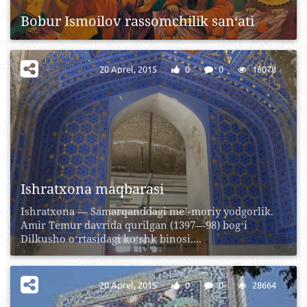
Bobur Ismoilov rassomchilik san‘ati
20 Aprel, 2015
0
0
18078
Ishratxona maqbarasi
Ishratxona — Samarqanddagi meʼ-moriy yodgorlik.
Amir Temur davrida qurilgan (1397—98) bogʻi
Dilkusho oʻrtasidagi koʻshk binosi....
20 Aprel, 2015
0
0
28664