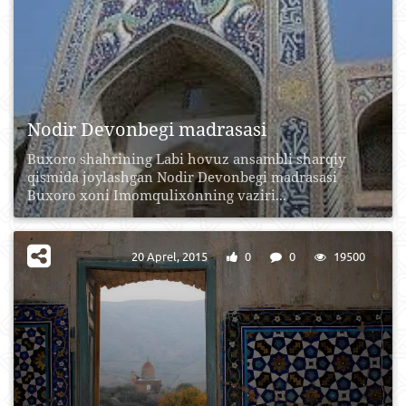
Nodir Devonbegi madrasasi
Buxoro shahrining Labi hovuz ansambli sharqiy
qismida joylashgan Nodir Devonbegi madrasasi
Buxoro xoni Imomqulixonning vaziri...
20 Aprel, 2015
0
0
19500