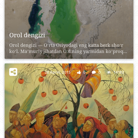
Orol dengizi
Orol dengizi — Oʻrta Osiyodagi eng katta berk shoʻr
koʻl. Maʼmuriy jihatdan O.d.ning yarmidan koʻproq...
20 Aprel, 2015
0
0
14182