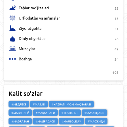
Tabiat mo‘jizalari
53
Urf-odatlar va an‘analar
15
Ziyoratgohlar
51
Diniy obyektlar
76
Muzeylar
47
Boshqa
34
605
Kalit so'zlar
#МЕДРЕСЕ
#MASJID
#HAZRATI IMOM MAQBARASI
#МАВЗОЛЕЙ
#МАҚБАРАСИ
#TOSHKENT
#SAMARQAND
#MADRASAH
#МАДРАСАСИ
#MAUSOLEUM
#МАСЖИДИ