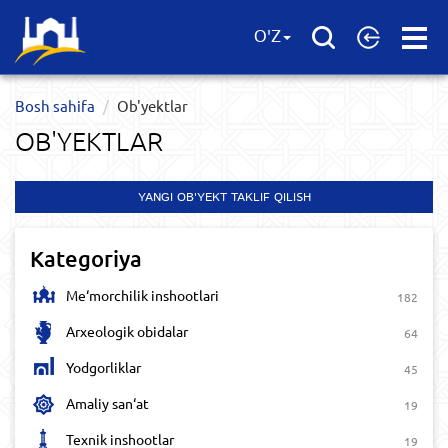
Open
O'Z
Menu
Bosh sahifa
Ob'yektlar​
OB'YEKTLAR​
YANGI OB'YEKT TAKLIF QILISH
Kategoriya
Me‘morchilik inshootlari
182
Arxeologik obidalar
64
Yodgorliklar
45
Amaliy san‘at
19
Texnik inshootlar
19