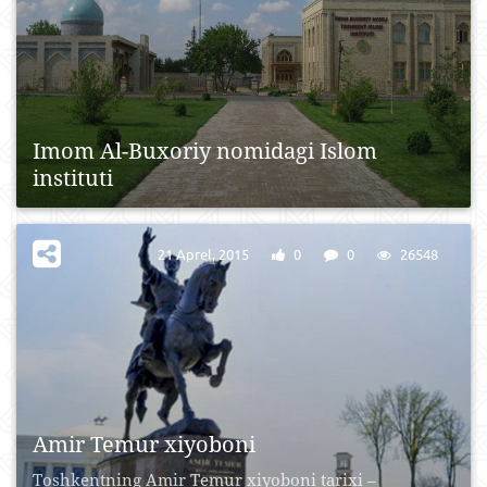
Imom Al-Buxoriy nomidagi Islom
instituti
21 Aprel, 2015
0
0
26548
Amir Temur xiyoboni
Toshkentning Amir Temur xiyoboni tarixi –