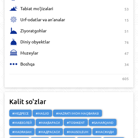
Tabiat mo‘jizalari
53
Urf-odatlar va an‘analar
15
Ziyoratgohlar
51
Diniy obyektlar
76
Muzeylar
47
Boshqa
34
605
Kalit so'zlar
#МЕДРЕСЕ
#MASJID
#HAZRATI IMOM MAQBARASI
#МАВЗОЛЕЙ
#МАҚБАРАСИ
#TOSHKENT
#SAMARQAND
#MADRASAH
#МАДРАСАСИ
#MAUSOLEUM
#МАСЖИДИ