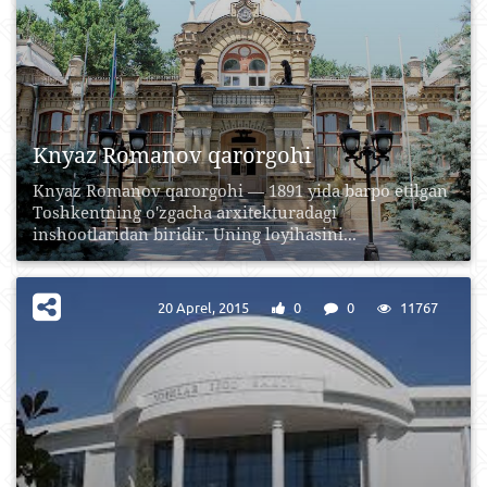
Knyaz Romanov qarorgohi
Knyaz Romanov qarorgohi — 1891 yida barpo etilgan
Toshkentning o'zgacha arxitekturadagi
inshootlaridan biridir. Uning loyihasini...
20 Aprel, 2015
0
0
11767