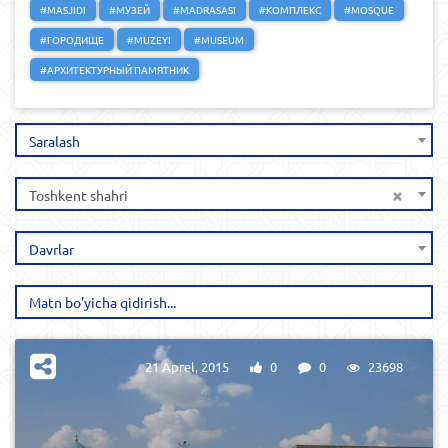
#MASJIDI
#МУЗЕЙ
#MADRASASI
#КОМПЛЕКС
#MOSQUE
#ГОРОДИЩЕ
#MUZEYI
#MUSEUM
#АРХИТЕКТУРНЫЙ ПАМЯТНИК
Saralash
×
Toshkent shahri
Davrlar
21 Aprel, 2015
0
0
23698