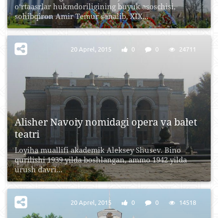
o‘rtaasrlar hukmdoriligining buyuk asoschisi,
sohibqiron Amir Temur sanalib, XIX...
20 Aprel, 2015
0
0
24711
Alisher Navoiy nomidagi opera va balet
teatri
Loyiha muallifi akademik Aleksey Shusev. Bino
qurilishi 1939 yilda boshlangan, ammo 1942 yilda
urush davri...
20 Aprel, 2015
0
0
14518