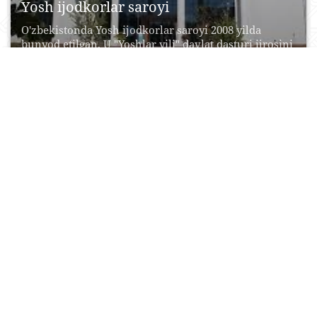
Yosh ijodkorlar saroyi
O'zbekistonda Yosh ijodkorlar saroyi 2008 yilda
bunyod etilgan. U "Yoshlar yili" davlat dasturi ijrosini
ta'minlash...
17 Aprel, 2015
0
0
10871
Eshon Bo‘rixoja Sanchiqmoniy masjidi
Ko‘kcha dahasidagi madrasalardan biri Sanchiqmon
mahallasidagi Eshon Bo‘rixoja Sanchiqmoniy
madrasasi bo‘lib, u Qo‘qon xoni Umarxon...