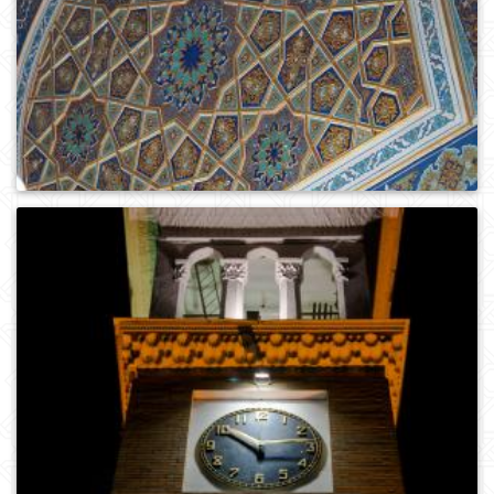
0
702
0
697