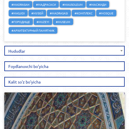
#MADRASAH
#МАДРАСАСИ
#MAUSOLEUM
#МАСЖИДИ
#MASJIDI
#МУЗЕЙ
#MADRASASI
#КОМПЛЕКС
#MOSQUE
#ГОРОДИЩЕ
#MUZEYI
#MUSEUM
#АРХИТЕКТУРНЫЙ ПАМЯТНИК
Hududlar