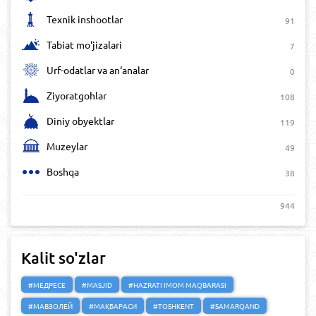
Texnik inshootlar
91
Tabiat mo‘jizalari
7
Urf-odatlar va an‘analar
0
Ziyoratgohlar
108
Diniy obyektlar
119
Muzeylar
49
Boshqa
38
944
Kalit so'zlar
#МЕДРЕСЕ
#MASJID
#HAZRATI IMOM MAQBARASI
#МАВЗОЛЕЙ
#МАҚБАРАСИ
#TOSHKENT
#SAMARQAND