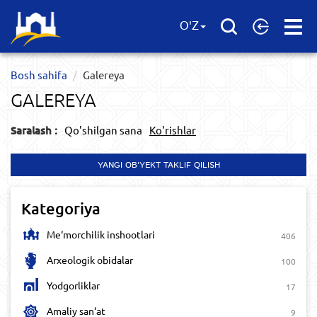
Open
O'Z
Menu
Bosh sahifa
Galereya
GALEREYA
Saralash :
Qo'shilgan sana
Ko'rishlar
YANGI OB'YEKT TAKLIF QILISH
Kategoriya
Me‘morchilik inshootlari
406
Arxeologik obidalar
100
Yodgorliklar
17
Amaliy san‘at
9